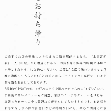
ご自宅でお店の美味しさそのままの鮨を堪能するなら、「水天宮前
駅」「人形町駅」から
程近くにある「お持ち帰り鮨専門店 鮪と小肌と
穴子とそれから」にお任せください。
当店は“名店の味わいをもっと気
軽に満喫してもらいたい”との想いから、テイクアウト専門で、
日々上
質な鮨をお届けしております。
2種類の“折詰”の他、お好みのネタを組み合わせられる“お好み”など、
自由度の高いメニューもご用意。
普段のランチやディナーをはじめ、
頑張った自分への少し贅沢なご褒美としてもおすすめです。
お客様を
おもてなしする際や記念日などの特別な日にも、ぜひご活用くださ