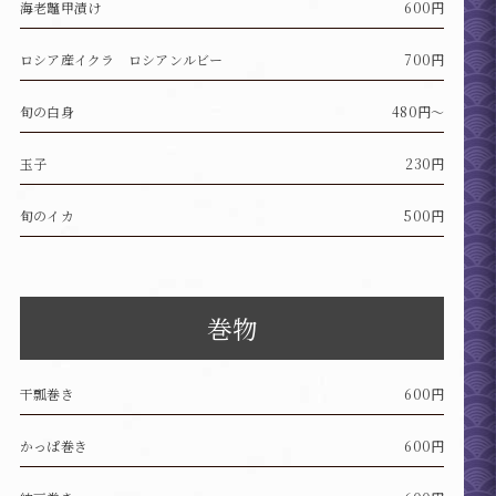
海老鼈甲漬け
600円
ロシア産イクラ ロシアンルビー
700円
旬の白身
480円～
玉子
230円
旬のイカ
500円
巻物
干瓢巻き
600円
かっぱ巻き
600円