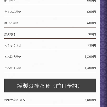
納豆巻き
600円
たくあん巻き
600円
梅じそ巻き
600円
鉄火巻き
700円
穴きゅう巻き
780円
とろ鉄火巻き
1,300円
とろたく巻き
1,300円
謹製お持たせ（前日予約）
特別太巻き 来福
3,800円