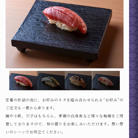
2
定番の折詰の他に、お好みのネタを組み合わせられる
“お好み”の
ご注文も一貫から承ります。
鮪や小肌、穴子はもちろん、季節の白身魚など様々な
鮨種をご用
意しておりますので、
旬の握りをお楽しみいただけます。
思い思
いのシーンでお役立てください。