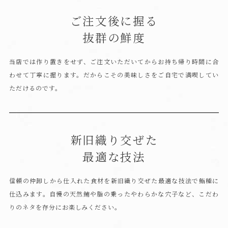
ご注文後に握る
抜群の鮮度
当店では作り置きをせず、ご注文いただいてからお持ち帰り時間に合
わせて丁寧に握ります。
だからこその美味しさをご自宅で満喫してい
ただけるのです。
新旧織り交ぜた
最適な技法
信頼の仲卸しから仕入れた食材を
新旧織り交ぜた最適な技法で
鮨種に
仕込みます。
自慢の天然鮪や脂の乗った
やわらかな穴子など、
こだわ
りのネタを存分に
お楽しみください。