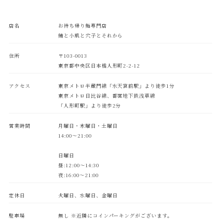
店名
お持ち帰り鮨専門店
鮪と小肌と穴子とそれから
住所
〒103-0013
東京都中央区日本橋人形町2-2-12
アクセス
東京メトロ半蔵門線「水天宮前駅」より徒歩1分
東京メトロ日比谷線、都営地下鉄浅草線
「人形町駅」より徒歩2分
営業時間
月曜日・木曜日・土曜日
14:00〜21:00
日曜日
昼:12:00〜14:30
夜:16:00〜21:00
定休日
火曜日、水曜日、金曜日
駐車場
無し ※近隣にコインパーキングがございます。