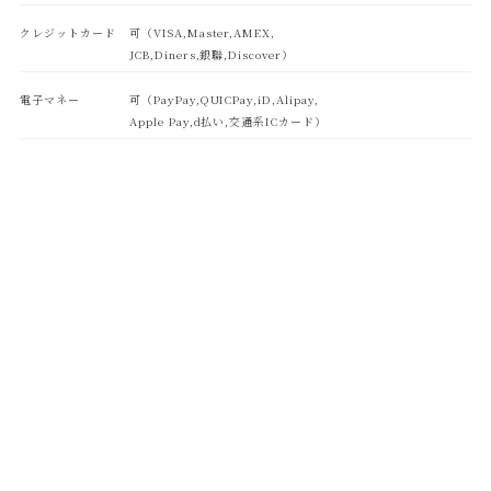
クレジットカード
可（VISA,Master,AMEX,
JCB,Diners,銀聯,Discover）
電子マネー
可（PayPay,QUICPay,iD,Alipay,
Apple Pay,d払い,交通系ICカード）